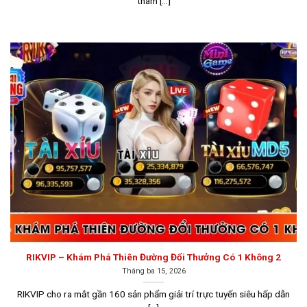
tham [...]
người chơi.
RIKVIP – Khám Phá Thiên Đường Đổi Thưởng Có 1 Không 2
Tháng ba 15, 2026
Giao diện Sunwin được thiết kế khoa học, dễ sử dụng
RIKVIP cho ra mắt gần 160 sản phẩm giải trí trực tuyến siêu hấp dẫn