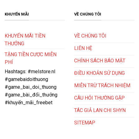
dịch vụ và trải nghiệm người chơi.
KHUYẾN MÃI
VỀ CHÚNG TÔI
KHUYẾN MÃI TIỀN
VỀ CHÚNG TÔI
THƯỞNG
LIÊN HỆ
TẶNG TIỀN CƯỢC MIỄN
CHÍNH SÁCH BÁO MẬT
PHÍ
Hashtags: #melstore.nl
ĐIỀU KHOẢN SỬ DỤNG
#gamebaidoithuong
MIỄN TRỪ TRÁCH NHIỆM
#game_bai_doi_thuong
Trải nghiệm ngay Win79 để rinh về những phần thưởng lớn
#game_bài_đổi_thưởng
CÂU HỎI THƯỜNG GẶP
#khuyến_mãi_freebet
Nhà cái này nổi bật với giao diện đồ họa sắc nét, chân
TÁC GIẢ LAN CHI SHYN
thực cùng tốc độ giao dịch nhanh chóng chỉ trong 2-3
SITEMAP
phút. Đặc biệt, Win79 cũng chú trọng đến bảo mật
thông tin khách hàng với hệ thống bảo mật đa lớp, đảm