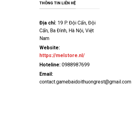
bảo an toàn tuyệt đối cho người chơi. Hơn nữa, dịch vụ
THÔNG TIN LIÊN HỆ
hỗ trợ khách hàng tại đây luôn sẵn sàng giải đáp mọi
thắc mắc và xử lý sự cố một cách nhanh chóng và tận
Địa chỉ:
19 P. Đội Cấn, Đội
tâm.
Cấn, Ba Đình, Hà Nội, Việt
Nam
Vip79
Website:
Vip79 không chỉ đơn thuần là một cổng
game bài đổi
https://melstore.nl/
thưởng
mà còn là một môi trường cá cược đẳng cấp,
nơi hội tụ hàng trăm trò chơi hấp dẫn, mang đến trải
Hoteline:
0988987699
nghiệm giải trí đỉnh cao cho người chơi. So với các đối
Email:
thủ trên thị trường, Vip79 nổi bật nhờ những ưu điểm
contact.gamebaidoithuongrest@gmail.com
vượt trội:
Tỷ lệ trả thưởng (RTP) cao hàng đầu giúp người chơi
có cơ hội chiến thắng lớn hơn so với các nền tảng
khác.
Bảo mật tối ưu với công nghệ mã hóa 256-bit, đảm
bảo an toàn tuyệt đối cho mọi giao dịch và thông tin