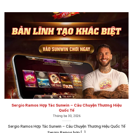
Đây là hình thức giải trí trực tuyến, nơi người chơi đặt
cược để tham gia các trò chơi bài, đồng thời vừa thư
giãn vừa có cơ hội kiếm thêm thu nhập. Một số trò chơi
phổ biến trong game bài đổi thưởng như Tiến Lên Miền
Nam, Sâm, Liêng, Chắn, Mậu Binh, Phỏm, Cào… Sau mỗi
ván thắng, người chơi sẽ nhận lại số tiền cược tương
ứng với số dư ban đầu. Chính vì tính hấp dẫn này mà
nhiều người chơi đã không ngừng tìm tòi và đăng ký
tham gia.
Top 10 game bài đổi thưởng uy tín năm
2026
Nếu anh em muốn khám phá các
game đánh bài đổi
Sergio Ramos Hợp Tác Sunwin – Câu Chuyện Thương Hiệu
thưởng
mới nhất, hãy chắc chắn truy cập vào những
Quốc Tế
trang web uy tín và chất lượng. Bên cạnh việc tự nghiên
Tháng ba 30, 2026
cứu và đánh giá cổng game bài chất lượng như giấy
Sergio Ramos Hợp Tác Sunwin – Câu Chuyện Thương Hiệu Quốc Tế
phép hoạt động, tính bảo mật, phương thức thanh toán
Sergio Ramos hợp [...]