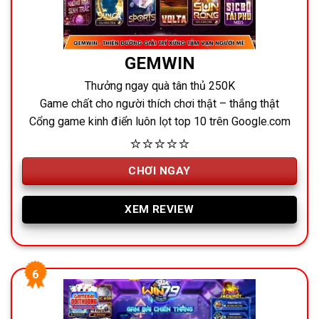
GEMWIN
Thưởng ngay quà tân thủ 250K
Game chất cho người thích chơi thật – thắng thật
Cổng game kinh điển luôn lọt top 10 trên Google.com
⭐⭐⭐⭐⭐
CHƠI NGAY
XEM REVIEW