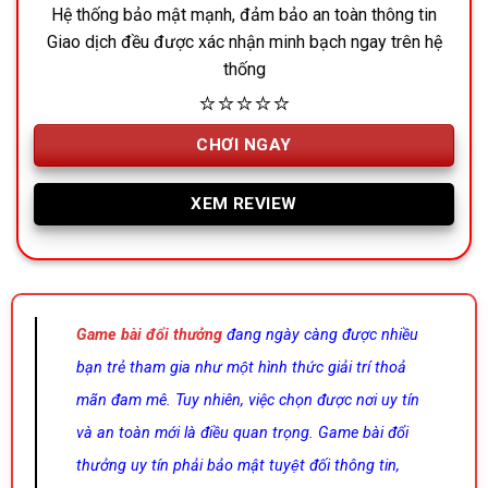
Hệ thống bảo mật mạnh, đảm bảo an toàn thông tin
Giao dịch đều được xác nhận minh bạch ngay trên hệ
thống
⭐⭐⭐⭐⭐
CHƠI NGAY
XEM REVIEW
Game bài đổi thưởng
đang ngày càng được nhiều
bạn trẻ tham gia như một hình thức giải trí thoả
mãn đam mê. Tuy nhiên, việc chọn được nơi uy tín
và an toàn mới là điều quan trọng. Game bài đổi
thưởng uy tín phải bảo mật tuyệt đối thông tin,