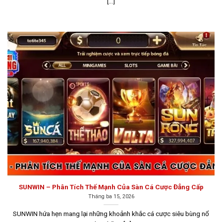
[...]
Giao diện Sunwin được thiết kế tinh tế và dễ sử dụng,
với bố cục đơn giản, màu sắc hài hòa và các nút chức
năng được sắp xếp hợp lý, giúp người chơi dễ dàng tìm
kiếm các trò chơi và các mục hỗ trợ khác mà không gặp
khó khăn. Hệ thống máy chủ mạnh mẽ của Sunwin đảm
bảo trải nghiệm chơi game mượt mà, không giật lag,
đặc biệt là đối với các game có đồ họa cao và yêu cầu
tốc độ xử lý nhanh như slot và nổ hũ.
Hitclub
Hitclub là một lựa chọn tuyệt vời dành cho các cược thủ
đang tìm kiếm một sân chơi game đổi thưởng uy tín.
Thành lập từ năm 2008, cổng game này đã có đầy đủ
giấy phép hoạt động cờ bạc trực tuyến do tổ chức
SUNWIN – Phân Tích Thế Mạnh Của Sàn Cá Cược Đẳng Cấp
Gaming Curacao cấp.
Tháng ba 15, 2026
SUNWIN hứa hẹn mang lại những khoảnh khắc cá cược siêu bùng nổ