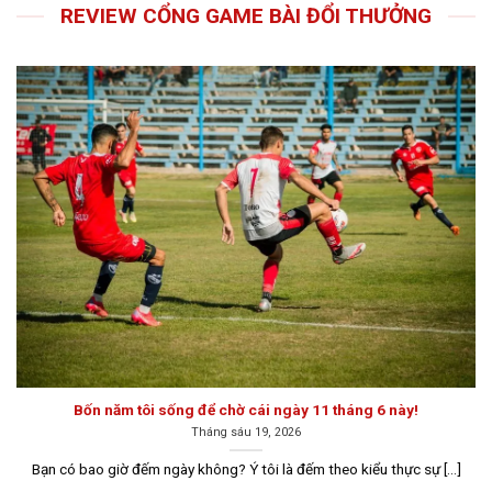
melstore.nl
REVIEW CỔNG GAME BÀI ĐỔI THƯỞNG
Bí mật về game bài đổi thưởng
Thị trường cá cược trực tuyến ngày càng phát triển với
nhiều trò chơi hấp dẫn, nhưng game bài đổi thưởng vẫn
luôn chiếm một vị trí quan trọng trong lòng người chơi.
Bốn năm tôi sống để chờ cái ngày 11 tháng 6 này!
Tháng sáu 19, 2026
Đôi nét về game bài đổi thưởng trên thị trường hiện nay
Bạn có bao giờ đếm ngày không? Ý tôi là đếm theo kiểu thực sự [...]