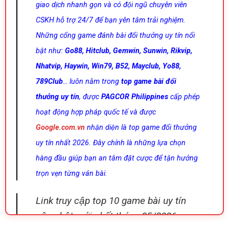
giao dịch nhanh gọn và có đội ngũ chuyên viên
CSKH hỗ trợ 24/7 để bạn yên tâm trải nghiệm.
Những cổng game đánh bài đổi thưởng uy tín nổi
bật như:
Go88, Hitclub, Gemwin, Sunwin, Rikvip,
Nhatvip, Haywin, Win79, B52, Mayclub, Yo88,
789Club
… luôn nằm trong
top game bài đổi
thưởng uy tín
, được
PAGCOR Philippines
cấp phép
hoạt động hợp pháp quốc tế và được
Google.com.vn
nhận diện là top game đổi thưởng
uy tín nhất 2026. Đây chính là những lựa chọn
hàng đầu giúp bạn an tâm đặt cược để tận hưởng
trọn vẹn từng ván bài.
Link truy cập top 10 game bài uy tín
cập nhật mới nhất tháng 05/2026: