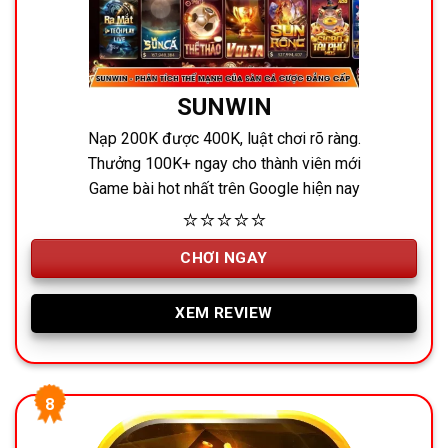
SUNWIN
Nạp 200K được 400K, luật chơi rõ ràng.
Thưởng 100K+ ngay cho thành viên mới
Game bài hot nhất trên Google hiện nay
⭐⭐⭐⭐⭐
CHƠI NGAY
XEM REVIEW