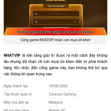
Cổng game NHATVIP nhận cơn mưa lời khen
NHATVIP
là nền tảng giải trí được ra mắt cách đây không
lâu nhưng đã nhận về cơn mưa lời khen đến từ phía khách
hàng. Khi nhắc đến cổng game này, bạn không thể bỏ qua
các thông tin quan trọng sau:
Ngày thành lập
18/06/2020
Tập đoàn quản lý
Curacao Gaming
Máy chủ đặt tại
Malaysia
Hỗ trợ nền tảng
Mobile, PC.