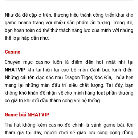
Như đã đề cập ở trên, thương hiệu thành công triển khai kho
game hoành tráng với nhiều sản phẩm ấn tượng. Trong đó,
bạn hoàn toàn có thể thử thách năng lực của mình với những
thể loại hấp dẫn như:
Casino
Chuyên mục casino luôn là điểm đến hot nhất nhì tại
NHATVIP
khi tái hiện lại các bộ môn đánh bạc kinh điển.
Những cái tên đặc sắc như Dragon Tiger, Xóc Đĩa,… hứa hẹn
mang lại những màn đấu trí siêu chất lượng. Tại đây, bạn
không khó khăn để nhận về cho mình hàng loạt phần thưởng
có giá trị khi đối đầu thành công với hệ thống.
Game bài NHATVIP
Thu hút không kém casino đó chính là sảnh game bài. Khi
tham gia tại đây, người chơi sẽ giao lưu cùng cộng đồng