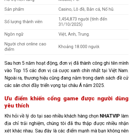
Sản phẩm
Casino, Lô đề, Bắn cá, Nổ hũ.
1,454,873 người (tính đến
Số lượng thành viên
31/10/2025)
Ngôn ngữ
Việt, Anh, Trung.
Người chơi online cao
Khoảng 18.000 người.
điểm
Sau hơn 5 năm hoạt động, đơn vị đã thành công ghi tên mình
vào Top 15 các đơn vị cá cược xanh chín nhất tại Việt Nam.
Ngoài ra, thương hiệu cũng đang nằm trong danh sách đề cử
các sân chơi đầy triển vọng tại châu Á năm 2025.
Ưu điểm khiến cổng game được người dùng
yêu thích
Khi hỏi về lý do tại sao nhiều khách hàng chọn
NHATVIP
làm
địa chỉ trải nghiệm, chúng tôi đã thu thập được nhiều nhận
xét khác nhau. Sau đây là các điểm mạnh mà bạn không nên