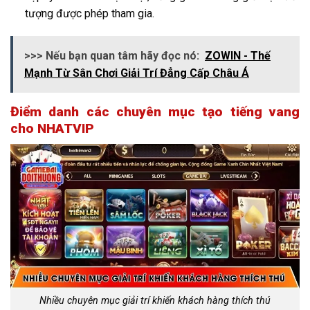
tượng được phép tham gia.
>>> Nếu bạn quan tâm hãy đọc nó:
ZOWIN - Thế
Mạnh Từ Sân Chơi Giải Trí Đẳng Cấp Châu Á
Điểm danh các chuyên mục tạo tiếng vang
cho NHATVIP
Nhiều chuyên mục giải trí khiến khách hàng thích thú