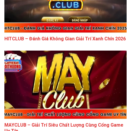
HITCLUB – Đánh Giá Không Gian Giải Trí Xanh Chín 2026
MAYCLUB – Giải Trí Siêu Chất Lượng Cùng Cổng Game
Uy Tín