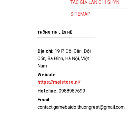
TÁC GIẢ LAN CHI SHYN
SITEMAP
THÔNG TIN LIÊN HỆ
Địa chỉ:
19 P. Đội Cấn, Đội
Cấn, Ba Đình, Hà Nội, Việt
Nam
Website:
https://melstore.nl/
Hoteline:
0988987699
Email:
contact.gamebaidoithuongrest@gmail.com