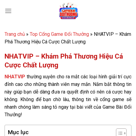
Bỏ
qua
nội
dung
Trang chủ
»
Top Cổng Game Đổi Thưởng
»
NHATVIP – Khám
Phá Thương Hiệu Cá Cược Chất Lượng
NHATVIP – Khám Phá Thương Hiệu Cá
Cược Chất Lượng
NHATVIP
thường xuyên cho ra mắt các loại hình giải trí cực
đỉnh cao cho những thành viên may mắn. Nắm bắt thông tin
này giúp bạn dễ dàng đưa ra quyết định có nên cá cược hay
không. Không để bạn chờ lâu, thông tin về cổng game sẽ
nhanh chóng làm sáng tỏ ngay tại bài viết của Game Bài Đổi
Thưởng!
Mục lục