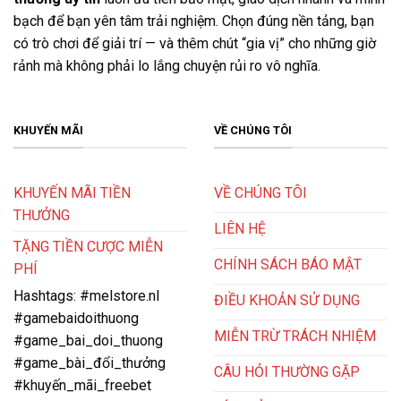
bạch để bạn yên tâm trải nghiệm. Chọn đúng nền tảng, bạn
có trò chơi để giải trí — và thêm chút “gia vị” cho những giờ
rảnh mà không phải lo lắng chuyện rủi ro vô nghĩa.
KHUYẾN MÃI
VỀ CHÚNG TÔI
KHUYẾN MÃI TIỀN
VỀ CHÚNG TÔI
THƯỞNG
LIÊN HỆ
TẶNG TIỀN CƯỢC MIỄN
CHÍNH SÁCH BÁO MẬT
PHÍ
Hashtags: #melstore.nl
ĐIỀU KHOẢN SỬ DỤNG
#gamebaidoithuong
MIỄN TRỪ TRÁCH NHIỆM
#game_bai_doi_thuong
#game_bài_đổi_thưởng
CÂU HỎI THƯỜNG GẶP
#khuyến_mãi_freebet