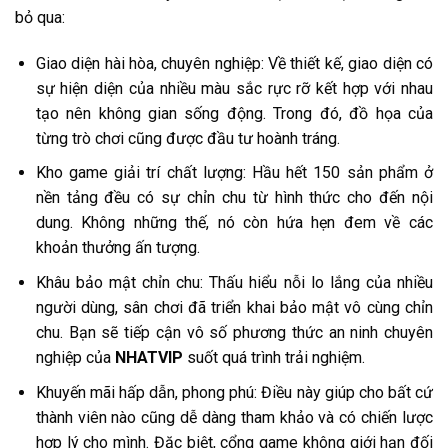
bỏ qua:
Giao diện hài hòa, chuyên nghiệp: Về thiết kế, giao diện có
sự hiện diện của nhiều màu sắc rực rỡ kết hợp với nhau
tạo nên không gian sống động. Trong đó, đồ họa của
từng trò chơi cũng được đầu tư hoành tráng.
Kho game giải trí chất lượng: Hầu hết 150 sản phẩm ở
nền tảng đều có sự chỉn chu từ hình thức cho đến nội
dung. Không những thế, nó còn hứa hẹn đem về các
khoản thưởng ấn tượng.
Khâu bảo mật chỉn chu: Thấu hiểu nỗi lo lắng của nhiều
người dùng, sân chơi đã triển khai bảo mật vô cùng chỉn
chu. Bạn sẽ tiếp cận vô số phương thức an ninh chuyên
nghiệp của
NHATVIP
suốt quá trình trải nghiệm.
Khuyến mãi hấp dẫn, phong phú: Điều này giúp cho bất cứ
thành viên nào cũng dễ dàng tham khảo và có chiến lược
hợp lý cho mình. Đặc biệt, cổng game không giới hạn đối