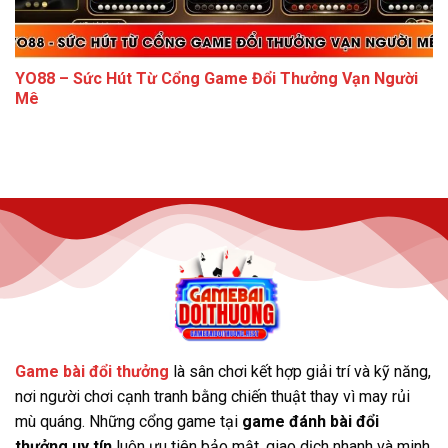
YO88 – Sức Hút Từ Cổng Game Đổi Thưởng Vạn Người
Mê
Game bài đổi thưởng
là sân chơi kết hợp giải trí và kỹ năng,
nơi người chơi cạnh tranh bằng chiến thuật thay vì may rủi
mù quáng. Những cổng game tại
game đánh bài đổi
thưởng uy tín
luôn ưu tiên bảo mật, giao dịch nhanh và minh