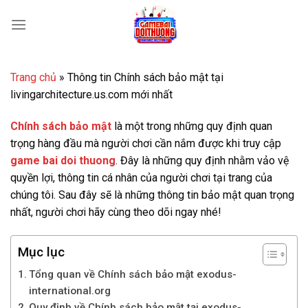
Bỏ
qua
nội
dung
Trang chủ
»
Thông tin Chính sách bảo mật tại
livingarchitecture.us.com mới nhất
Chính sách bảo mật
là một trong những quy định quan
trọng hàng đầu mà người chơi cần nắm được khi truy cập
game bai doi thuong
. Đây là những quy định nhằm vảo vệ
quyền lợi, thông tin cá nhân của người chơi tại trang của
chúng tôi. Sau đây sẽ là những thông tin bảo mật quan trọng
nhất, người chơi hãy cùng theo dõi ngay nhé!
Mục lục
Tổng quan về Chính sách bảo mật exodus-
international.org
Quy định về Chính sách bảo mật tại exodus-