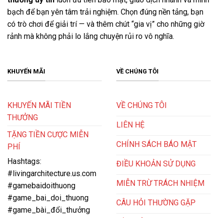
bạch để bạn yên tâm trải nghiệm. Chọn đúng nền tảng, bạn
có trò chơi để giải trí — và thêm chút “gia vị” cho những giờ
rảnh mà không phải lo lắng chuyện rủi ro vô nghĩa.
KHUYẾN MÃI
VỀ CHÚNG TÔI
KHUYẾN MÃI TIỀN
VỀ CHÚNG TÔI
THƯỞNG
LIÊN HỆ
TẶNG TIỀN CƯỢC MIỄN
CHÍNH SÁCH BÁO MẬT
PHÍ
Hashtags:
ĐIỀU KHOẢN SỬ DỤNG
#livingarchitecture.us.com
MIỄN TRỪ TRÁCH NHIỆM
#gamebaidoithuong
#game_bai_doi_thuong
CÂU HỎI THƯỜNG GẶP
#game_bài_đổi_thưởng