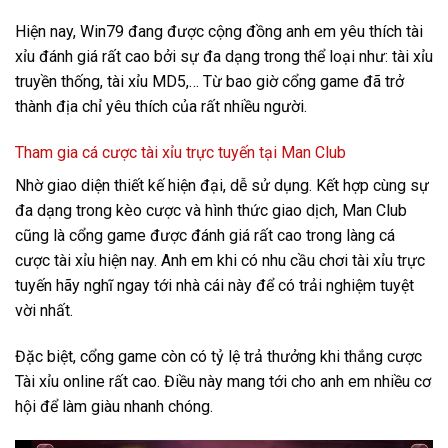
Hiện nay, Win79 đang được cộng đồng anh em yêu thích tài
xỉu đánh giá rất cao bởi sự đa dạng trong thể loại như: tài xỉu
truyền thống, tài xỉu MD5,… Từ bao giờ cổng game đã trở
thành địa chỉ yêu thích của rất nhiều người.
Tham gia cá cược tài xỉu trực tuyến tại Man Club
Nhờ giao diện thiết kế hiện đại, dễ sử dụng. Kết hợp cùng sự
đa dạng trong kèo cược và hình thức giao dịch, Man Club
cũng là cổng game được đánh giá rất cao trong làng cá
cược tài xỉu hiện nay. Anh em khi có nhu cầu chơi tài xỉu trực
tuyến hãy nghĩ ngay tới nhà cái này để có trải nghiệm tuyệt
vời nhất.
Đặc biệt, cổng game còn có tỷ lệ trả thưởng khi thắng cược
Tài xỉu online rất cao. Điều này mang tới cho anh em nhiều cơ
hội để làm giàu nhanh chóng.