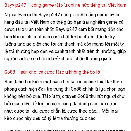
Bayvip247 – cổng game tài xỉu online nức tiếng tại Việt Nam
Ngoài Iwin ra thì Bayvip247 cũng là một cổng game uy tín
hàng đầu tại Việt Nam có thể giúp bạn trải nghiệm game cá
cược tài xỉu an toàn nhất. Bayvip247 cam kết mang đến cho
bạn không chỉ một sân chơi chất lượng được đầu tư kỹ
lưỡng từ giao diện cho tới âm thanh mà còn mang tới một tỷ
lệ trả thưởng hấp dẫn và cạnh tranh nhất trên thị trường, giúp
người chơi có cơ hội rinh về những phần thưởng giá trị.
Go88 – sân chơi cá cược tài xỉu không thể bỏ lỡ
Bạn đang tìm kiếm một sân chơi tài xỉu online thiết kế theo
phong cách hiện đại, trẻ trung thì Go88 chính là lựa chọn bạn
không nên bỏ qua. Tài xỉu trực tuyến Go88 thu hút người chơi
bởi giao diện dễ trải nghiệm cùng đa dạng các loại cược
như: cược tài xỉu, cược chẵn lẻ, cược theo cặp,… Mỗi loại
kèo cược này đều có tỷ lệ trả thưởng cực cao.