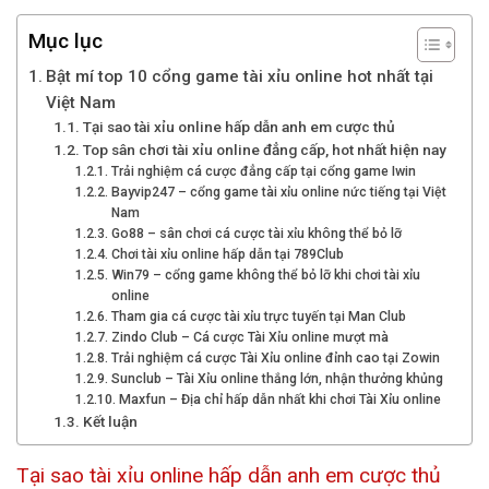
Mục lục
Bật mí top 10 cổng game tài xỉu online hot nhất tại
Việt Nam
Tại sao tài xỉu online hấp dẫn anh em cược thủ
Top sân chơi tài xỉu online đẳng cấp, hot nhất hiện nay
Trải nghiệm cá cược đẳng cấp tại cổng game Iwin
Bayvip247 – cổng game tài xỉu online nức tiếng tại Việt
Nam
Go88 – sân chơi cá cược tài xỉu không thể bỏ lỡ
Chơi tài xỉu online hấp dẫn tại 789Club
Win79 – cổng game không thể bỏ lỡ khi chơi tài xỉu
online
Tham gia cá cược tài xỉu trực tuyến tại Man Club
Zindo Club – Cá cược Tài Xỉu online mượt mà
Trải nghiệm cá cược Tài Xỉu online đỉnh cao tại Zowin
Sunclub – Tài Xỉu online thắng lớn, nhận thưởng khủng
Maxfun – Địa chỉ hấp dẫn nhất khi chơi Tài Xỉu online
Kết luận
Tại sao tài xỉu online hấp dẫn anh em cược thủ