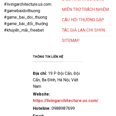
#livingarchitecture.us.com
MIỄN TRỪ TRÁCH NHIỆM
#gamebaidoithuong
#game_bai_doi_thuong
CÂU HỎI THƯỜNG GẶP
#game_bài_đổi_thưởng
TÁC GIẢ LAN CHI SHYN
#khuyến_mãi_freebet
SITEMAP
THÔNG TIN LIÊN HỆ
Địa chỉ:
19 P. Đội Cấn, Đội
Cấn, Ba Đình, Hà Nội, Việt
Nam
Website:
https://livingarchitecture.us.com/
Hoteline:
0988987699