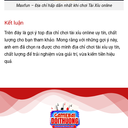
Maxfun – Địa chỉ hấp dẫn nhất khi chơi Tài Xỉu online
Kết luận
Trên đây là gợi ý top địa chỉ chơi tài xỉu online uy tín, chất
lượng cho bạn tham khảo. Mong rằng với những gợi ý này,
anh em đã chọn ra được cho mình địa chỉ chơi tài xỉu uy tín,
chất lượng để trải nghiệm vừa giải trí, vừa kiếm tiền hiệu
quả.