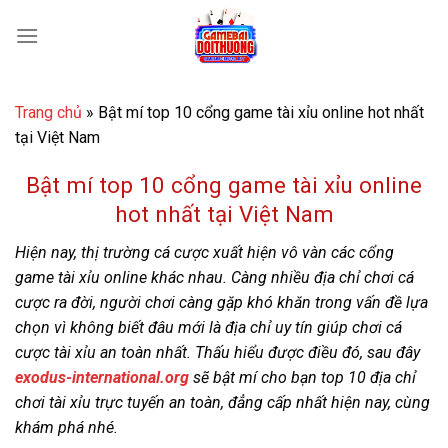
Bỏ
qua
nội
dung
Trang chủ
»
Bật mí top 10 cổng game tài xỉu online hot nhất
tại Việt Nam
Bật mí top 10 cổng game tài xỉu online
hot nhất tại Việt Nam
Hiện nay, thị trường cá cược xuất hiện vô vàn các cổng
game tài xỉu online khác nhau. Càng nhiều địa chỉ chơi cá
cược ra đời, người chơi càng gặp khó khăn trong vấn đề lựa
chọn vì không biết đâu mới là địa chỉ uy tín giúp chơi cá
cược tài xỉu an toàn nhất. Thấu hiểu được điều đó, sau đây
exodus-international.org
sẽ bật mí cho bạn top 10 địa chỉ
chơi tài xỉu trực tuyến an toàn, đẳng cấp nhất hiện nay, cùng
khám phá nhé.