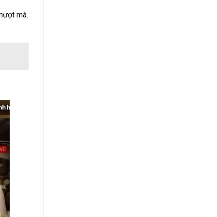
 mượt mà.