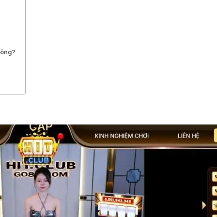
hông?