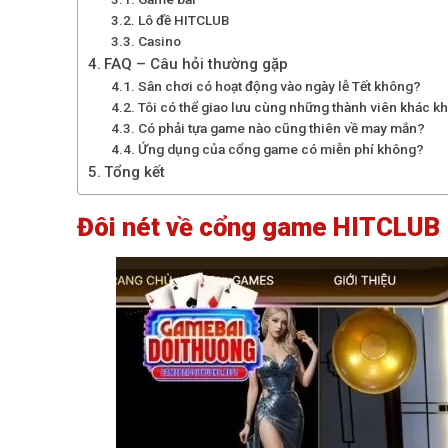
Lô đề HITCLUB
Casino
FAQ – Câu hỏi thường gặp
Sân chơi có hoạt động vào ngày lễ Tết không?
Tôi có thể giao lưu cùng những thành viên khác k
Có phải tựa game nào cũng thiên về may mắn?
Ứng dụng của cổng game có miễn phí không?
Tổng kết
Đôi nét về cổng game HITCLUB