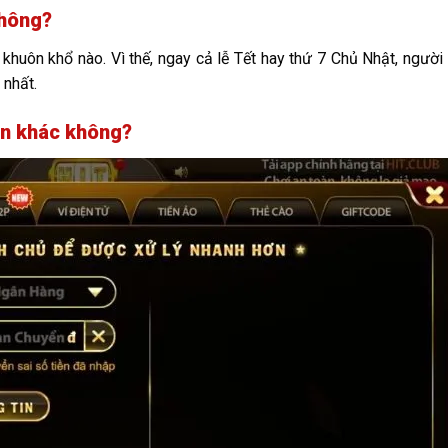
không?
huôn khổ nào. Vì thế, ngay cả lễ Tết hay thứ 7 Chủ Nhật, người
 nhất.
ên khác không?