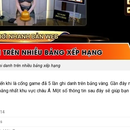
i danh trên nhiều bảng xếp hạng
yến khi là cổng game đã 5 lần ghi danh trên bảng vàng. Gần đây 
m năng nhất khu vực châu Á. Một số thông tin sau đây sẽ giúp bạn
014
es