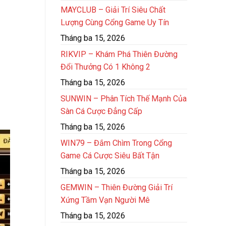
MAYCLUB – Giải Trí Siêu Chất
Lượng Cùng Cổng Game Uy Tín
Tháng ba 15, 2026
RIKVIP – Khám Phá Thiên Đường
Đổi Thưởng Có 1 Không 2
Tháng ba 15, 2026
SUNWIN – Phân Tích Thế Mạnh Của
Sàn Cá Cược Đẳng Cấp
Tháng ba 15, 2026
WIN79 – Đắm Chìm Trong Cổng
Game Cá Cược Siêu Bất Tận
Tháng ba 15, 2026
GEMWIN – Thiên Đường Giải Trí
Xứng Tầm Vạn Người Mê
Tháng ba 15, 2026