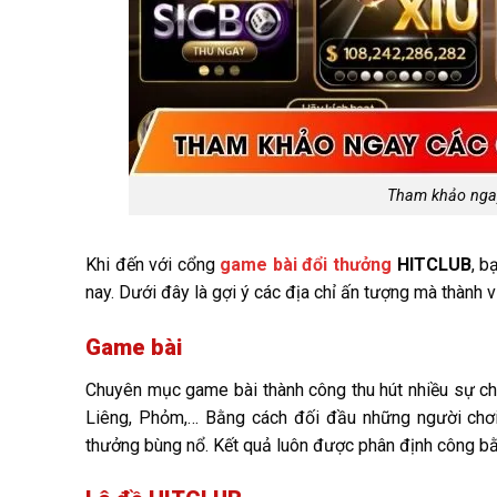
Tham khảo nga
Khi đến với cổng
game bài đổi thưởng
HITCLUB
, b
nay. Dưới đây là gợi ý các địa chỉ ấn tượng mà thành v
Game bài
Chuyên mục game bài thành công thu hút nhiều sự chú
Liêng, Phỏm,… Bằng cách đối đầu những người chơi
thưởng bùng nổ. Kết quả luôn được phân định công bằ