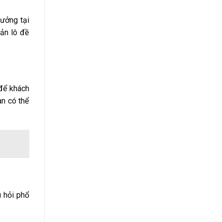
hưởng tại
ản lô đề
 để khách
àn có thể
u hỏi phổ