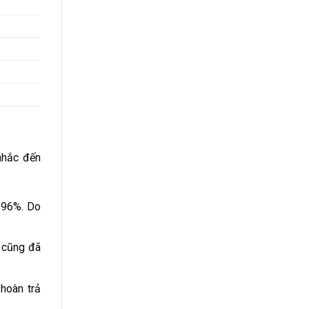
nhắc đến
n 96%. Do
i cũng đã
 hoàn trả