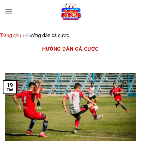
Bỏ
qua
nội
dung
Trang chủ
»
Hướng dẫn cá cược
HƯỚNG DẪN CÁ CƯỢC
19
Th6