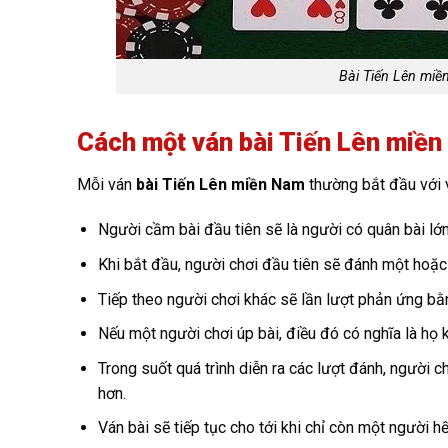
Bài Tiến Lên miề
Cách một ván bài Tiến Lên miền
Mỗi ván
bài Tiến Lên miền Nam
thường bắt đầu với v
Người cầm bài đầu tiên sẽ là người có quân bài lớn
Khi bắt đầu, người chơi đầu tiên sẽ đánh một hoặc 
Tiếp theo người chơi khác sẽ lần lượt phản ứng b
Nếu một người chơi úp bài, điều đó có nghĩa là họ
Trong suốt quá trình diễn ra các lượt đánh, người 
hơn.
Ván bài sẽ tiếp tục cho tới khi chỉ còn một người hế