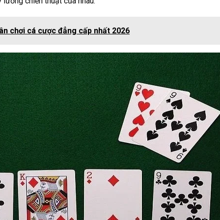
ỹ lưỡng chiến thuật của nhau.
sân chơi cá cược đẳng cấp nhất 2026