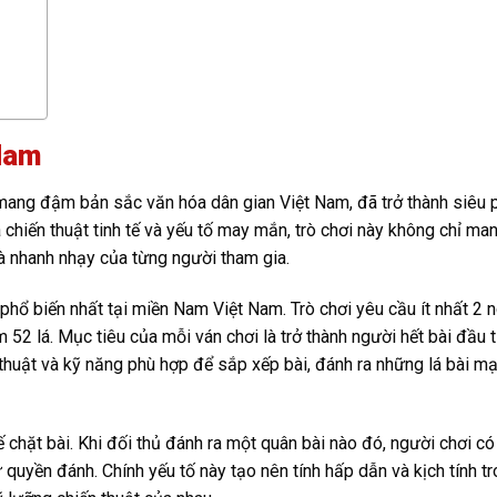
 Nam
i mang đậm bản sắc văn hóa dân gian Việt Nam, đã trở thành siêu
chiến thuật tinh tế và yếu tố may mắn, trò chơi này không chỉ man
và nhanh nhạy của từng người tham gia.
hổ biến nhất tại miền Nam Việt Nam. Trò chơi yêu cầu ít nhất 2 
 52 lá. Mục tiêu của mỗi ván chơi là trở thành người hết bài đầu t
thuật và kỹ năng phù hợp để sắp xếp bài, đánh ra những lá bài m
ế chặt bài. Khi đối thủ đánh ra một quân bài nào đó, người chơi c
quyền đánh. Chính yếu tố này tạo nên tính hấp dẫn và kịch tính t