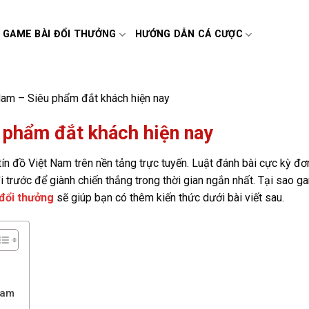
GAME BÀI ĐỔI THƯỞNG
HƯỚNG DẪN CÁ CƯỢC
Nam – Siêu phẩm đắt khách hiện nay
 phẩm đắt khách hiện nay
ín đồ Việt Nam trên nền tảng trực tuyến. Luật đánh bài cực kỳ đơ
 trước để giành chiến thắng trong thời gian ngắn nhất. Tại sao g
đổi thưởng
sẽ giúp bạn có thêm kiến thức dưới bài viết sau.
Nam