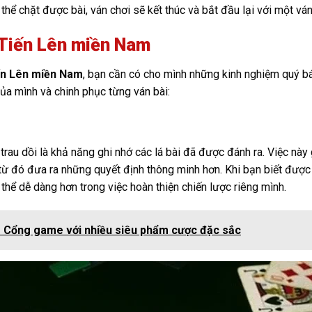
thể chặt được bài, ván chơi sẽ kết thúc và bắt đầu lại với một vá
 Tiến Lên miền Nam
ến Lên miền Nam
, bạn cần có cho mình những kinh nghiệm quý b
ủa mình và chinh phục từng ván bài:
rau dồi là khả năng ghi nhớ các lá bài đã được đánh ra. Việc này
, từ đó đưa ra những quyết định thông minh hơn. Khi bạn biết được
thể dễ dàng hơn trong việc hoàn thiện chiến lược riêng mình.
- Cổng game với nhiều siêu phẩm cược đặc sắc