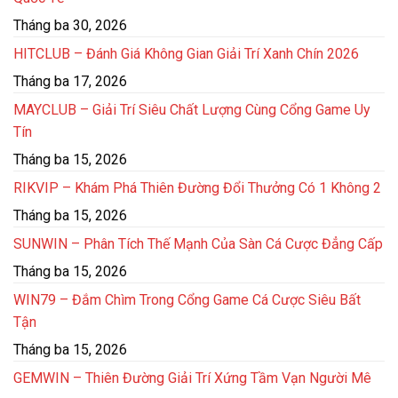
Tháng ba 30, 2026
HITCLUB – Đánh Giá Không Gian Giải Trí Xanh Chín 2026
Tháng ba 17, 2026
MAYCLUB – Giải Trí Siêu Chất Lượng Cùng Cổng Game Uy
Tín
Tháng ba 15, 2026
RIKVIP – Khám Phá Thiên Đường Đổi Thưởng Có 1 Không 2
Tháng ba 15, 2026
SUNWIN – Phân Tích Thế Mạnh Của Sàn Cá Cược Đẳng Cấp
Tháng ba 15, 2026
WIN79 – Đắm Chìm Trong Cổng Game Cá Cược Siêu Bất
Tận
Tháng ba 15, 2026
GEMWIN – Thiên Đường Giải Trí Xứng Tầm Vạn Người Mê