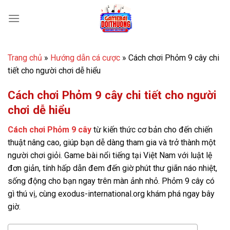
Bỏ
qua
nội
dung
Trang chủ
»
Hướng dẫn cá cược
»
Cách chơi Phỏm 9 cây chi
tiết cho người chơi dễ hiểu
Cách chơi Phỏm 9 cây chi tiết cho người
chơi dễ hiểu
Cách chơi Phỏm 9 cây
từ kiến thức cơ bản cho đến chiến
thuật nâng cao, giúp bạn dễ dàng tham gia và trở thành một
người chơi giỏi. Game bài nổi tiếng tại Việt Nam với luật lệ
đơn giản, tính hấp dẫn đem đến giờ phút thư giãn náo nhiệt,
sống động cho bạn ngay trên màn ảnh nhỏ. Phỏm 9 cây có
gì thú vị, cùng exodus-international.org khám phá ngay bây
giờ.