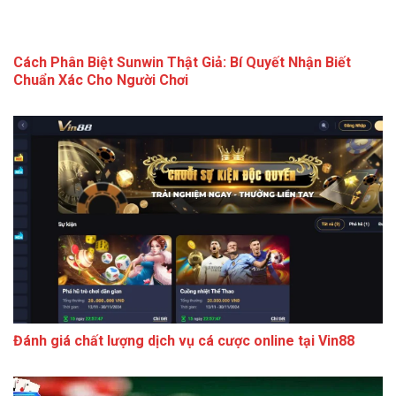
Cách Phân Biệt Sunwin Thật Giả: Bí Quyết Nhận Biết
Chuẩn Xác Cho Người Chơi
Đánh giá chất lượng dịch vụ cá cược online tại Vin88