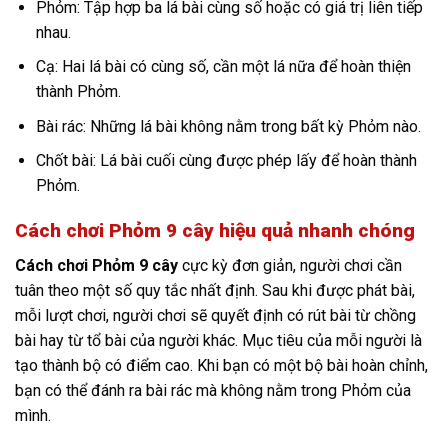
Phỏm: Tập hợp ba lá bài cùng số hoặc có giá trị liên tiếp
nhau.
Cạ: Hai lá bài có cùng số, cần một lá nữa để hoàn thiện
thành Phỏm.
Bài rác: Những lá bài không nằm trong bất kỳ Phỏm nào.
Chốt bài: Lá bài cuối cùng được phép lấy để hoàn thành
Phỏm.
Cách chơi Phỏm 9 cây hiệu quả nhanh chóng
Cách chơi Phỏm 9 cây
cực kỳ đơn giản, người chơi cần
tuân theo một số quy tắc nhất định. Sau khi được phát bài,
mỗi lượt chơi, người chơi sẽ quyết định có rút bài từ chồng
bài hay từ tổ bài của người khác. Mục tiêu của mỗi người là
tạo thành bộ có điểm cao. Khi bạn có một bộ bài hoàn chỉnh,
bạn có thể đánh ra bài rác mà không nằm trong Phỏm của
mình.