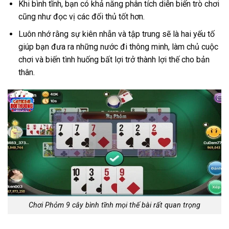
Khi bình tĩnh, bạn có khả năng phân tích diễn biến trò chơi
cũng như đọc vị các đối thủ tốt hơn.
Luôn nhớ rằng sự kiên nhẫn và tập trung sẽ là hai yếu tố
giúp bạn đưa ra những nước đi thông minh, làm chủ cuộc
chơi và biến tình huống bất lợi trở thành lợi thế cho bản
thân.
Chơi Phỏm 9 cây bình tĩnh mọi thế bài rất quan trọng