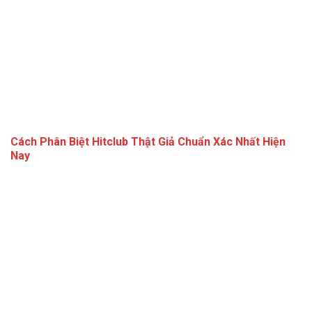
Cách Phân Biệt Hitclub Thật Giả Chuẩn Xác Nhất Hiện
Nay