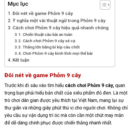
Mục lục
Đôi nét về game Phỏm 9 cây
Ý nghĩa một vài thuật ngữ trong Phỏm 9 cây
Cách chơi Phỏm 9 cây hiệu quả nhanh chóng
Chiến thuật câu bài an toàn
Cách chơi Phỏm 9 cây xé cạ
Thắng lớn bằng bí kíp câu chốt
Chơi Phỏm 9 cây bình tĩnh mọi thế bài
Kết luận
Đôi nét về game Phỏm 9 cây
Trước khi đi sâu vào tìm hiểu
cách chơi Phỏm 9 cây,
quan
trọng bạn phải hiểu bản chất của siêu phẩm đỏ đen. Là một
trò chơi dân gian được yêu thích tại Việt Nam, mang lại sự
thư giãn và những giây phút thú vị cho người chơi. Không chỉ
yêu cầu sự vận dụng trí óc mà còn cần một chút may mắn
để dễ dàng chinh phục được chiến thắng nhanh nhất.