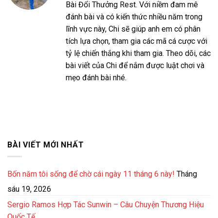
Bài Đổi Thưởng Rest. Với niềm đam mê
đánh bài và có kiến thức nhiều năm trong
lĩnh vực này, Chi sẽ giúp anh em có phân
tích lựa chọn, tham gia các mã cá cược với
tỷ lệ chiến thắng khi tham gia. Theo dõi, các
bài viết của Chi để nắm được luật chơi và
mẹo đánh bài nhé.
BÀI VIẾT MỚI NHẤT
Bốn năm tôi sống để chờ cái ngày 11 tháng 6 này!
Tháng
sáu 19, 2026
Sergio Ramos Hợp Tác Sunwin – Câu Chuyện Thương Hiệu
Quốc Tế