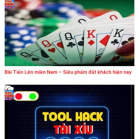
Bài Tiến Lên miền Nam – Siêu phẩm đắt khách hiện nay