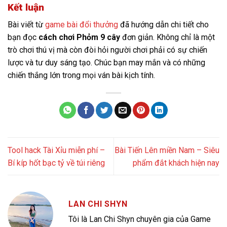
Kết luận
Bài viết từ
game bài đổi thưởng
đã hướng dẫn chi tiết cho
bạn đọc
cách chơi Phỏm 9 cây
đơn giản. Không chỉ là một
trò chơi thú vị mà còn đòi hỏi người chơi phải có sự chiến
lược và tư duy sáng tạo. Chúc bạn may mắn và có những
chiến thắng lớn trong mọi ván bài kịch tính.
Tool hack Tài Xỉu miễn phí –
Bài Tiến Lên miền Nam – Siêu
Bí kíp hốt bạc tỷ về túi riêng
phẩm đắt khách hiện nay
LAN CHI SHYN
Tôi là Lan Chi Shyn chuyên gia của Game