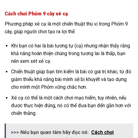
Cách chơi Phỏm 9 cây xé cạ
Phương pháp xé cạ là một chiến thuật thú vị trong Phỏm 9
cây, giúp người chơi tạo ra lợi thế.
Khi bạn có hai lá bài tương tự (cạ) nhưng nhận thấy rằng
khả năng hoàn thiện chúng trong tương lai là thấp, bạn
nên xem xét xé cạ.
Chiến thuật giúp bạn tìm kiếm lá bài có giá trị khác, từ đó
giảm thiểu khả năng bài mình sẽ bị khuyết và tạo dựng
cho mình một Phỏm vững chắc hơn.
Xé cạ có thể là một cách chơi mạo hiểm, tuy nhiên, nếu
được thực hiện đúng, nó có thể đưa bạn đến gần hơn với
chiến thắng.
>>> Nếu bạn quan tâm hãy đọc nó:
Cách chơi