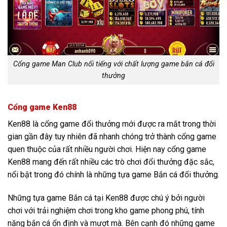
Cổng game Man Club nổi tiếng với chất lượng game bắn cá đổi
thưởng
Cổng game Ken88
Ken88 là cổng game đổi thưởng mới được ra mắt trong thời
gian gần đây tuy nhiên đã nhanh chóng trở thành cổng game
quen thuộc của rất nhiều người chơi. Hiện nay cổng game
Ken88 mang đến rất nhiều các trò chơi đổi thưởng đặc sắc,
nổi bật trong đó chính là những tựa game Bắn cá đổi thưởng.
Những tựa game Bắn cá tại Ken88 được chú ý bởi người
chơi với trải nghiệm chơi trong kho game phong phú, tính
năng bắn cá ổn định và mượt mà. Bên cạnh đó những game