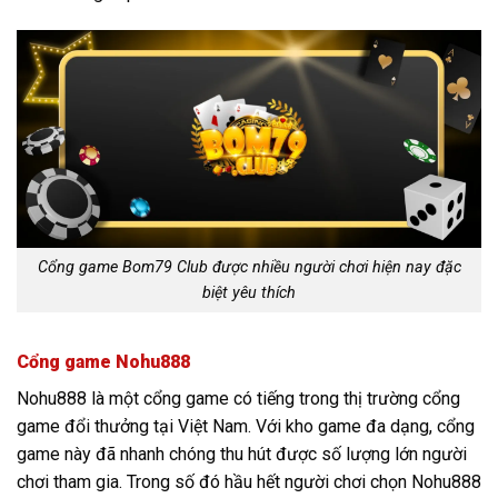
Cổng game Bom79 Club được nhiều người chơi hiện nay đặc
biệt yêu thích
Cổng game Nohu888
Nohu888 là một cổng game có tiếng trong thị trường cổng
game đổi thưởng tại Việt Nam. Với kho game đa dạng, cổng
game này đã nhanh chóng thu hút được số lượng lớn người
chơi tham gia. Trong số đó hầu hết người chơi chọn Nohu888