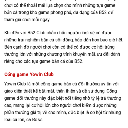
chơi có thể thoải mái lựa chọn cho mình những tựa game
bắn cá trong kho game phong phú, đa dạng của B52 để
tham gia chơi mỗi ngày.
Khi đến với B52 Club chắc chắn người chơi sẽ có được
những trải nghiệm bắn cá sôi động, hấp dẫn hơn bao giờ hết.
Bên cạnh đó người chơi còn có thể có được cơ hội trúng
thưởng lớn với những chương trình khuyến mãi, ưu đãi dành
riêng cho các tựa game bắn cá của B52.
Cổng game Yowin Club
Yowin Club là một cổng game bắn cá đổi thưởng uy tín với
giao diện thiết kế bắt mắt, thân thiện và dễ sử dụng. Cổng
game đổi thưởng này đặc biệt nổi tiếng nhờ tỷ lệ trả thưởng
cao, mang lại cơ hội lớn cho người chơi kiếm được những
phần thưởng giá trị về cho mình, đặc biệt là cơ hội từ những
loài cá lớn, cá Boss.