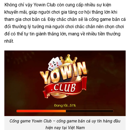
Không chỉ vậy Yowin Club còn cung cấp nhiều sự kiện
khuyến mãi, giúp người chơi gia tăng cơ hội thắng lớn khi
tham gia chơi bắn cá. Đây chắc chắn sẽ là cổng game bắn cá
đổi thưởng lý tưởng mà người chơi chắc chắn nên chọn chơi
để có thể tự tin giành thắng lớn, mang về nhiều tiền thưởng
nhất.
Cổng game Yowin Club – cổng game bắn cá uy tín hàng đầu
hiện nay tại Việt Nam