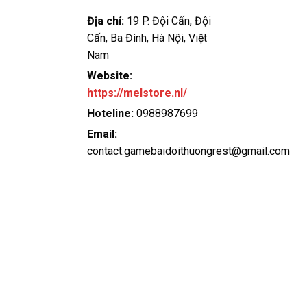
Địa chỉ:
19 P. Đội Cấn, Đội
Cấn, Ba Đình, Hà Nội, Việt
Nam
Website:
https://melstore.nl/
Hoteline:
0988987699
Email:
contact.gamebaidoithuongrest@gmail.com