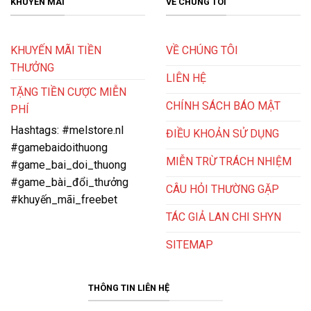
KHUYẾN MÃI
VỀ CHÚNG TÔI
KHUYẾN MÃI TIỀN
VỀ CHÚNG TÔI
THƯỞNG
LIÊN HỆ
TẶNG TIỀN CƯỢC MIỄN
CHÍNH SÁCH BÁO MẬT
PHÍ
Hashtags: #melstore.nl
ĐIỀU KHOẢN SỬ DỤNG
#gamebaidoithuong
MIỄN TRỪ TRÁCH NHIỆM
#game_bai_doi_thuong
#game_bài_đổi_thưởng
CÂU HỎI THƯỜNG GẶP
#khuyến_mãi_freebet
TÁC GIẢ LAN CHI SHYN
SITEMAP
THÔNG TIN LIÊN HỆ