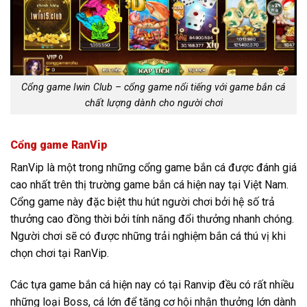
Cổng game Iwin Club – cổng game nổi tiếng với game bắn cá
chất lượng dành cho người chơi
Cổng game RanVip
RanVip là một trong những cổng game bắn cá được đánh giá
cao nhất trên thị trường game bắn cá hiện nay tại Việt Nam.
Cổng game này đặc biệt thu hút người chơi bởi hệ số trả
thưởng cao đồng thời bởi tính năng đổi thưởng nhanh chóng.
Người chơi sẽ có được những trải nghiệm bắn cá thú vị khi
chọn chơi tại RanVip.
Các tựa game bắn cá hiện nay có tại Ranvip đều có rất nhiều
những loại Boss, cá lớn để tăng cơ hội nhận thưởng lớn dành