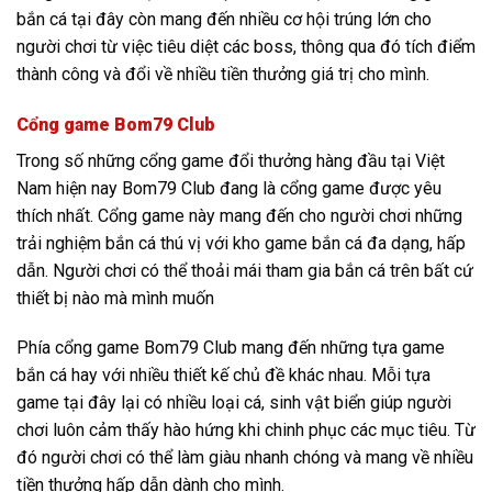
bắn cá tại đây còn mang đến nhiều cơ hội trúng lớn cho
người chơi từ việc tiêu diệt các boss, thông qua đó tích điểm
thành công và đổi về nhiều tiền thưởng giá trị cho mình.
Cổng game Bom79 Club
Trong số những cổng game đổi thưởng hàng đầu tại Việt
Nam hiện nay Bom79 Club đang là cổng game được yêu
thích nhất. Cổng game này mang đến cho người chơi những
trải nghiệm bắn cá thú vị với kho game bắn cá đa dạng, hấp
dẫn. Người chơi có thể thoải mái tham gia bắn cá trên bất cứ
thiết bị nào mà mình muốn
Phía cổng game Bom79 Club mang đến những tựa game
bắn cá hay với nhiều thiết kế chủ đề khác nhau. Mỗi tựa
game tại đây lại có nhiều loại cá, sinh vật biển giúp người
chơi luôn cảm thấy hào hứng khi chinh phục các mục tiêu. Từ
đó người chơi có thể làm giàu nhanh chóng và mang về nhiều
tiền thưởng hấp dẫn dành cho mình.