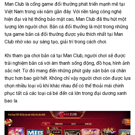
Man Club là cổng game đổi thưởng phát triển mạnh mẽ tại
Việt Nam trong vài năm gần đây. Với nền tảng công nghệ
hiện đại và hệ thống bảo mật cao, Man Club đã thu hút một
lượng lớn người chơi. Bắn cá đổi thưởng là một trong những
tựa game bắn cá đổi thưởng được yêu thích nhất tại Man
Club nhờ vào sự sáng tạo, giải trí trong cách chơi.
Khi tham gia chơi bắn cá tại Man Club, người chơi sẽ được
trải nghiệm bắn cá với âm thanh sống động, đồ họa, hình ảnh
sắc nét. Từ đó mang đến những phút giây săn bắn cá chân
thực hơn bao giờ hết. Không chỉ vậy người chơi còn được lựa
chọn nhiều loại vũ khí khác nhau để có thể thoải mái chinh
phục tất cả các loại cá bé đến cá lớn trong đại dương xanh
bao la.