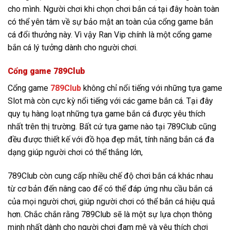
cho mình. Người chơi khi chọn chơi bắn cá tại đây hoàn toàn
có thể yên tâm về sự bảo mật an toàn của cổng game bắn
cá đổi thưởng này. Vì vậy Ran Vip chính là một cổng game
bắn cá lý tưởng dành cho người chơi.
Cổng game 789Club
Cổng game
789Club
không chỉ nổi tiếng với những tựa game
Slot mà còn cực kỳ nổi tiếng với các game bắn cá. Tại đây
quy tụ hàng loạt những tựa game bắn cá được yêu thích
nhất trên thị trường. Bất cứ tựa game nào tại 789Club cũng
đều được thiết kế với đồ họa đẹp mắt, tính năng bắn cá đa
dạng giúp người chơi có thể thắng lớn,
789Club còn cung cấp nhiều chế độ chơi bắn cá khác nhau
từ cơ bản đến nâng cao để có thể đáp ứng nhu cầu bắn cá
của mọi người chơi, giúp người chơi có thể bắn cá hiệu quả
hơn. Chắc chắn rằng 789Club sẽ là một sự lựa chọn thông
minh nhất dành cho người chơi đam mê và yêu thích chơi