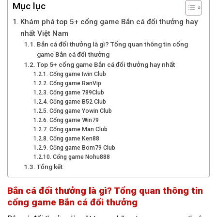
Mục lục
Khám phá top 5+ cổng game Bắn cá đổi thưởng hay
nhất Việt Nam
Bắn cá đổi thưởng là gì? Tổng quan thông tin cổng
game Bắn cá đổi thưởng
Top 5+ cổng game Bắn cá đổi thưởng hay nhất
Cổng game Iwin Club
Cổng game RanVip
Cổng game 789Club
Cổng game B52 Club
Cổng game Yowin Club
Cổng game Win79
Cổng game Man Club
Cổng game Ken88
Cổng game Bom79 Club
Cổng game Nohu888
Tổng kết
Bắn cá đổi thưởng là gì? Tổng quan thông tin
cổng game Bắn cá đổi thưởng