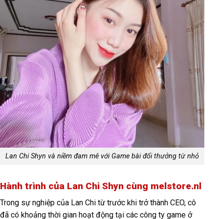
Lan Chi Shyn và niềm đam mê với Game bài đổi thưởng từ nhỏ
Hành trình của Lan Chi Shyn cùng melstore.nl
Trong sự nghiệp của Lan Chi từ trước khi trở thành CEO, cô
đã có khoảng thời gian hoạt động tại các công ty game ở