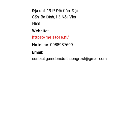
Địa chỉ:
19 P. Đội Cấn, Đội
Cấn, Ba Đình, Hà Nội, Việt
Nam
Website:
https://melstore.nl/
Hoteline:
0988987699
Email:
contact.gamebaidoithuongrest@gmail.com