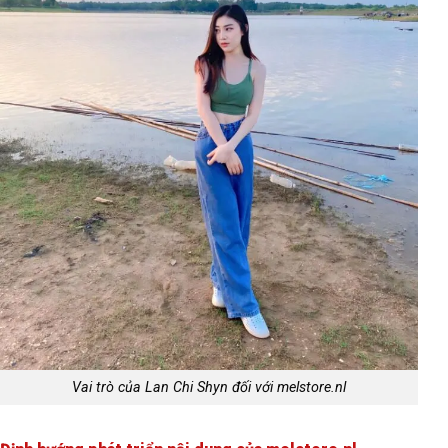
Vai trò của Lan Chi Shyn đối với melstore.nl