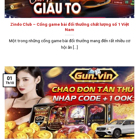
Zindo Club – Cổng game bài đổi thưởng chất lượng số 1 Việt
Nam
Một trong những cổng game bài đổi thưởng mang đến rất nhiều cơ
hội ăn [...]
01
Th10