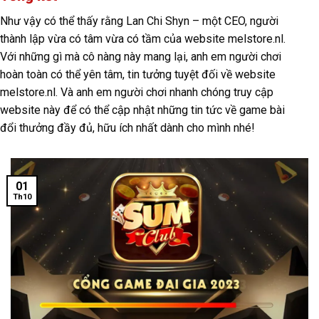
Như vậy có thể thấy rằng Lan Chi Shyn – một CEO, người
thành lập vừa có tâm vừa có tầm của website melstore.nl.
Với những gì mà cô nàng này mang lại, anh em người chơi
hoàn toàn có thể yên tâm, tin tưởng tuyệt đối về website
melstore.nl. Và anh em người chơi nhanh chóng truy cập
website này để có thể cập nhật những tin tức về game bài
đổi thưởng đầy đủ, hữu ích nhất dành cho mình nhé!
01
Th10