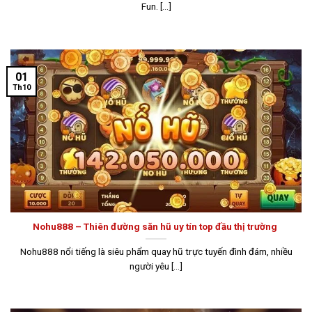
Fun. [...]
01
Th10
Nohu888 – Thiên đường săn hũ uy tín top đầu thị trường
Nohu888 nổi tiếng là siêu phẩm quay hũ trực tuyến đình đám, nhiều
người yêu [...]