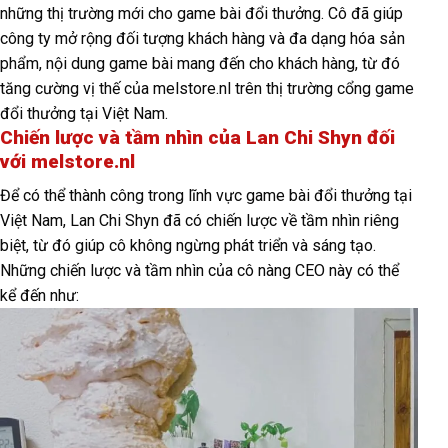
những thị trường mới cho game bài đổi thưởng. Cô đã giúp
công ty mở rộng đối tượng khách hàng và đa dạng hóa sản
phẩm, nội dung game bài mang đến cho khách hàng, từ đó
tăng cường vị thế của melstore.nl trên thị trường cổng game
đổi thưởng tại Việt Nam.
Chiến lược và tầm nhìn của Lan Chi Shyn đối
với melstore.nl
Để có thể thành công trong lĩnh vực game bài đổi thưởng tại
Việt Nam, Lan Chi Shyn đã có chiến lược về tầm nhìn riêng
biệt, từ đó giúp cô không ngừng phát triển và sáng tạo.
Những chiến lược và tầm nhìn của cô nàng CEO này có thể
kể đến như: