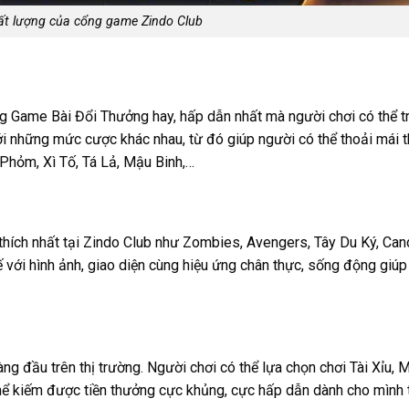
t lượng của cổng game Zindo Club
g Game Bài Đổi Thưởng hay, hấp dẫn nhất mà người chơi có thể tr
ới những mức cược khác nhau, từ đó giúp người có thể thoải mái 
Phỏm, Xì Tố, Tá Lả, Mậu Binh,…
ích nhất tại Zindo Club như Zombies, Avengers, Tây Du Ký, Can
 với hình ảnh, giao diện cùng hiệu ứng chân thực, sống động giúp
g đầu trên thị trường. Người chơi có thể lựa chọn chơi Tài Xỉu, M
thể kiếm được tiền thưởng cực khủng, cực hấp dẫn dành cho mình 