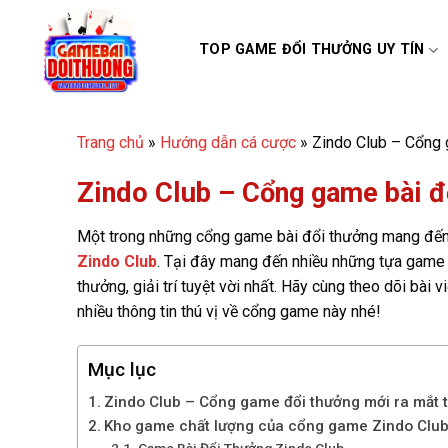
Bỏ
qua
TOP GAME ĐỔI THƯỞNG UY TÍN
nội
dung
Trang chủ
»
Hướng dẫn cá cược
»
Zindo Club – Cổng 
Zindo Club – Cổng game bài đ
Một trong những cổng game bài đổi thưởng mang đến rấ
Zindo Club
. Tại đây mang đến nhiều những tựa game 
thưởng, giải trí tuyệt vời nhất. Hãy cùng theo dõi bài 
nhiều thông tin thú vị về cổng game này nhé!
Mục lục
Zindo Club – Cổng game đổi thưởng mới ra mắt t
Kho game chất lượng của cổng game Zindo Clu