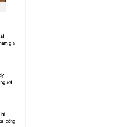
ải
tham gia
dy,
 người
ini
tại cổng