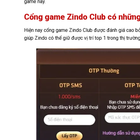
game này.
Cổng game Zindo Club có những
Hiện nay cổng game Zindo Club được đánh giá cao b
giúp Zindo có thể giữ được vị trí top 1 trong thị trư