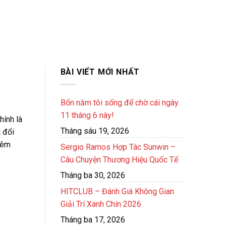
BÀI VIẾT MỚI NHẤT
Bốn năm tôi sống để chờ cái ngày
11 tháng 6 này!
hính là
Tháng sáu 19, 2026
 đổi
hêm
Sergio Ramos Hợp Tác Sunwin –
Câu Chuyện Thương Hiệu Quốc Tế
Tháng ba 30, 2026
HITCLUB – Đánh Giá Không Gian
Giải Trí Xanh Chín 2026
Tháng ba 17, 2026