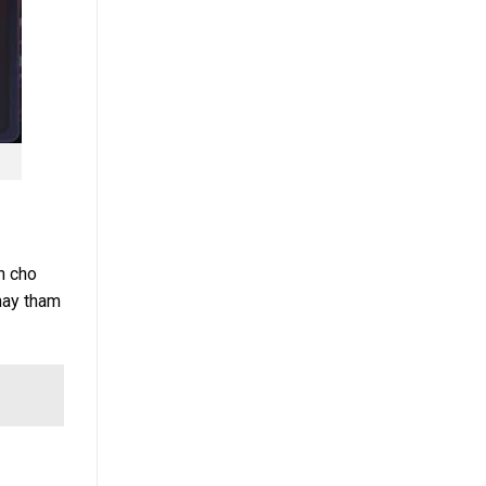
n cho
hay tham