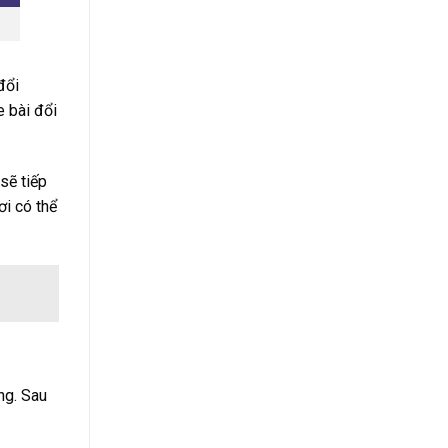
đổi
 bài đổi
sẽ tiếp
ơi có thể
ng. Sau