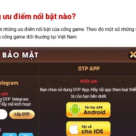
 ưu điểm nổi bật nào?
ởi những ưu điểm nổi bật của cổng game. Theo đó một số những
ờng cổng game đổi thưởng tại Việt Nam: