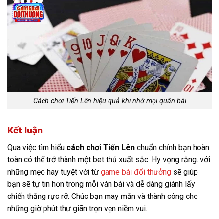
Cách chơi Tiến Lên hiệu quả khi nhớ mọi quân bài
Kết luận
Qua việc tìm hiểu
cách chơi Tiến Lên
chuẩn chỉnh bạn hoàn
toàn có thể trở thành một bet thủ xuất sắc. Hy vọng rằng, với
những mẹo hay tuyệt vời từ
game bài đổi thưởng
sẽ giúp
bạn sẽ tự tin hơn trong mỗi ván bài và dễ dàng giành lấy
chiến thắng rực rỡ. Chúc bạn may mắn và thành công cho
những giờ phút thư giãn trọn vẹn niềm vui.