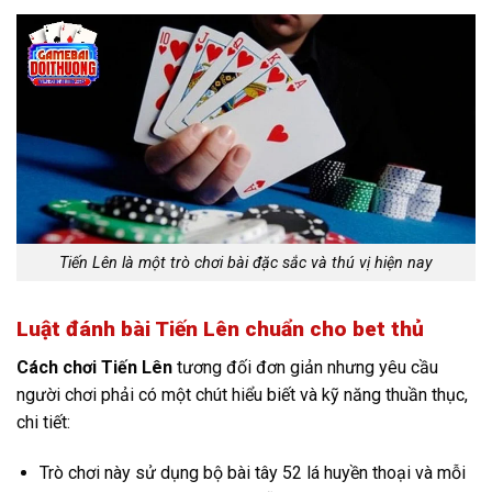
Tiến Lên là một trò chơi bài đặc sắc và thú vị hiện nay
Luật đánh bài Tiến Lên chuẩn cho bet thủ
Cách chơi Tiến Lên
tương đối đơn giản nhưng yêu cầu
người chơi phải có một chút hiểu biết và kỹ năng thuần thục,
chi tiết:
Trò chơi này sử dụng bộ bài tây 52 lá huyền thoại và mỗi