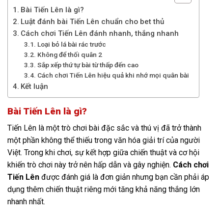
Bài Tiến Lên là gì?
Luật đánh bài Tiến Lên chuẩn cho bet thủ
Cách chơi Tiến Lên đánh nhanh, thắng nhanh
Loại bỏ lá bài rác trước
Không để thối quân 2
Sắp xếp thứ tự bài từ thấp đến cao
Cách chơi Tiến Lên hiệu quả khi nhớ mọi quân bài
Kết luận
Bài Tiến Lên là gì?
Tiến Lên là một trò chơi bài đặc sắc và thú vị đã trở thành
một phần không thể thiếu trong văn hóa giải trí của người
Việt. Trong khi chơi, sự kết hợp giữa chiến thuật và cơ hội
khiến trò chơi này trở nên hấp dẫn và gây nghiện.
Cách chơi
Tiến Lên
được đánh giá là đơn giản nhưng bạn cần phải áp
dụng thêm chiến thuật riêng mới tăng khả năng thắng lớn
nhanh nhất.