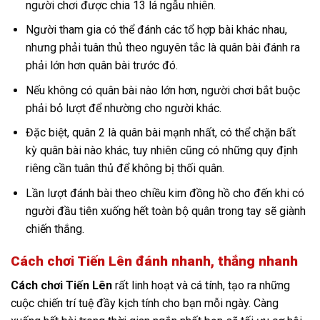
người chơi được chia 13 lá ngẫu nhiên.
Người tham gia có thể đánh các tổ hợp bài khác nhau,
nhưng phải tuân thủ theo nguyên tắc là quân bài đánh ra
phải lớn hơn quân bài trước đó.
Nếu không có quân bài nào lớn hơn, người chơi bắt buộc
phải bỏ lượt để nhường cho người khác.
Đặc biệt, quân 2 là quân bài mạnh nhất, có thể chặn bất
kỳ quân bài nào khác, tuy nhiên cũng có những quy định
riêng cần tuân thủ để không bị thối quân.
Lần lượt đánh bài theo chiều kim đồng hồ cho đến khi có
người đầu tiên xuống hết toàn bộ quân trong tay sẽ giành
chiến thắng.
Cách chơi Tiến Lên đánh nhanh, thắng nhanh
Cách chơi Tiến Lên
rất linh hoạt và cá tính, tạo ra những
cuộc chiến trí tuệ đầy kịch tính cho bạn mỗi ngày. Càng