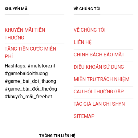
KHUYẾN MÃI
VỀ CHÚNG TÔI
KHUYẾN MÃI TIỀN
VỀ CHÚNG TÔI
THƯỞNG
LIÊN HỆ
TẶNG TIỀN CƯỢC MIỄN
CHÍNH SÁCH BÁO MẬT
PHÍ
Hashtags: #melstore.nl
ĐIỀU KHOẢN SỬ DỤNG
#gamebaidoithuong
MIỄN TRỪ TRÁCH NHIỆM
#game_bai_doi_thuong
#game_bài_đổi_thưởng
CÂU HỎI THƯỜNG GẶP
#khuyến_mãi_freebet
TÁC GIẢ LAN CHI SHYN
SITEMAP
THÔNG TIN LIÊN HỆ