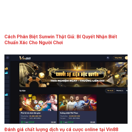
Cách Phân Biệt Sunwin Thật Giả: Bí Quyết Nhận Biết
Chuẩn Xác Cho Người Chơi
Đánh giá chất lượng dịch vụ cá cược online tại Vin88