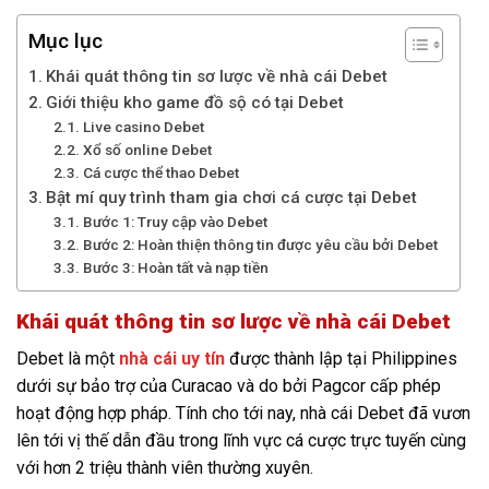
Mục lục
Khái quát thông tin sơ lược về nhà cái Debet
Giới thiệu kho game đồ sộ có tại Debet
Live casino Debet
Xổ số online Debet
Cá cược thể thao Debet
Bật mí quy trình tham gia chơi cá cược tại Debet
Bước 1: Truy cập vào Debet
Bước 2: Hoàn thiện thông tin được yêu cầu bởi Debet
Bước 3: Hoàn tất và nạp tiền
Khái quát thông tin sơ lược về nhà cái Debet
Debet là một
nhà cái uy tín
được thành lập tại Philippines
dưới sự bảo trợ của Curacao và do bởi Pagcor cấp phép
hoạt động hợp pháp. Tính cho tới nay, nhà cái Debet đã vươn
lên tới vị thế dẫn đầu trong lĩnh vực cá cược trực tuyến cùng
với hơn 2 triệu thành viên thường xuyên.