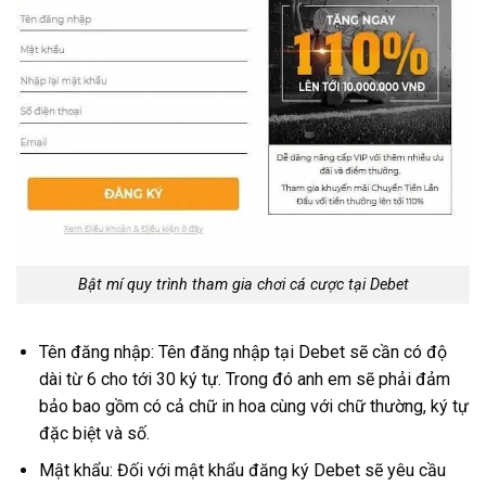
Bật mí quy trình tham gia chơi cá cược tại Debet
Tên đăng nhập: Tên đăng nhập tại Debet sẽ cần có độ
dài từ 6 cho tới 30 ký tự. Trong đó anh em sẽ phải đảm
bảo bao gồm có cả chữ in hoa cùng với chữ thường, ký tự
đặc biệt và số.
Mật khẩu: Đối với mật khẩu đăng ký Debet sẽ yêu cầu