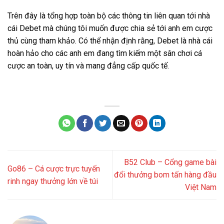
Trên đây là tổng hợp toàn bộ các thông tin liên quan tới nhà
cái Debet mà chúng tôi muốn được chia sẻ tới anh em cược
thủ cùng tham khảo. Có thể nhận định rằng, Debet là nhà cái
hoàn hảo cho các anh em đang tìm kiếm một sân chơi cá
cược an toàn, uy tín và mang đẳng cấp quốc tế.
B52 Club – Cổng game bài
Go86 – Cá cược trực tuyến
đổi thưởng bom tấn hàng đầu
rinh ngay thưởng lớn về túi
Việt Nam