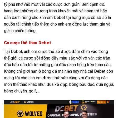
tỷ phú nhờ vào một vài các cược đơn giản. Bên cạnh đó,
hàng loạt những chương trình khuyến mãi và hoàn trả hấp
dẫn dành riêng cho anh em Debet tại hạng mục xổ số sẽ là
nguồn tài chính tiếp thêm cho anh em động lực tham gia và
giành chiến thắng.
Cá cược thể thao Debet
Tại Debet, anh em cược thủ sẽ được đắm chìm vào trong
thế giới cá cược sôi động đầy màu sắc với vô vàn các trận
đấu hấp dẫn tới từ những giải đấu danh tiếng trên toàn cầu.
Không chỉ giới hạn ở bóng đá mà hiện nay nhà cái Debet còn
mang tới cho anh em được thử sức cùng với đa dạng các
môn thể thao khác như: đua xe đạp, bóng bầu dục, đua ngựa,
bóng chuyền, golf,…