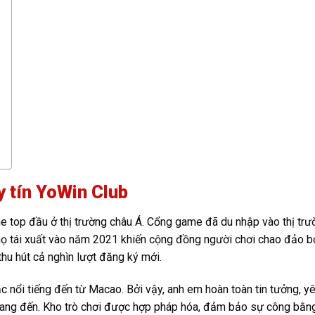
y tín YoWin Club
e top đầu ở thị trường châu Á. Cổng game đã du nhập vào thị trư
ì, họ tái xuất vào năm 2021 khiến cộng đồng người chơi chao đảo b
 thu hút cả nghìn lượt đăng ký mới.
c nổi tiếng đến từ Macao. Bởi vậy, anh em hoàn toàn tin tưởng, y
mang đến. Kho trò chơi được hợp pháp hóa, đảm bảo sự công bằng