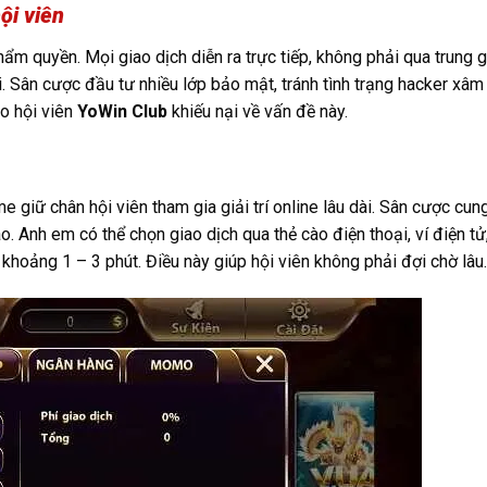
hội viên
m quyền. Mọi giao dịch diễn ra trực tiếp, không phải qua trung g
. Sân cược đầu tư nhiều lớp bảo mật, tránh tình trạng hacker xâm
ào hội viên
YoWin Club
khiếu nại về vấn đề này.
giữ chân hội viên tham gia giải trí online lâu dài. Sân cược cun
o. Anh em có thể chọn giao dịch qua thẻ cào điện thoại, ví điện tử
 khoảng 1 – 3 phút. Điều này giúp hội viên không phải đợi chờ lâu