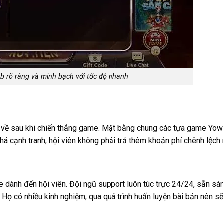
ub rõ ràng và minh bạch với tốc độ nhanh
nh về sau khi chiến thắng game. Mặt bằng chung các tựa game Yow
 khá cạnh tranh, hội viên không phải trả thêm khoản phí chênh lệch
dành đến hội viên. Đội ngũ support luôn túc trực 24/24, sẵn sàn
 Họ có nhiều kinh nghiệm, qua quá trình huấn luyện bài bản nên s