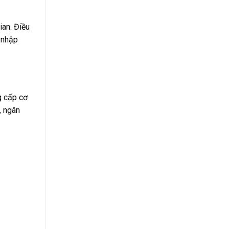
ian. Điều
 nhập
g cấp cơ
, ngân
.