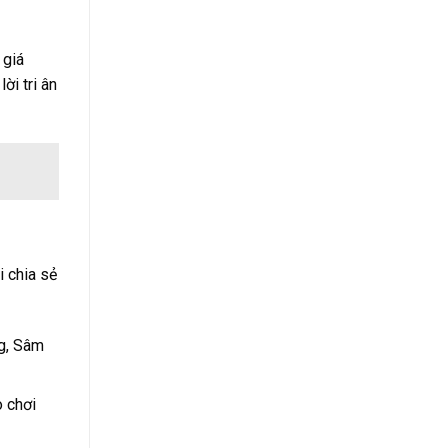
 giá
ời tri ân
i chia sẻ
ng, Sâm
 chơi