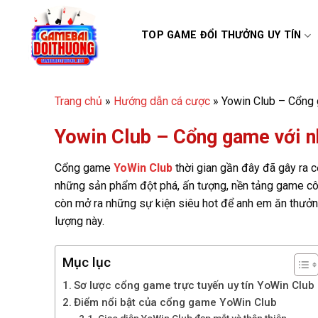
Bỏ
qua
TOP GAME ĐỔI THƯỞNG UY TÍN
nội
dung
Trang chủ
»
Hướng dẫn cá cược
»
Yowin Club – Cổng 
Yowin Club – Cổng game với 
Cổng game
YoWin Club
thời gian gần đây đã gây ra c
những sản phẩm đột phá, ấn tượng, nền tảng game công
còn mở ra những sự kiện siêu hot để anh em ăn thưởn
lượng này.
Mục lục
Sơ lược cổng game trực tuyến uy tín YoWin Club
Điểm nổi bật của cổng game YoWin Club