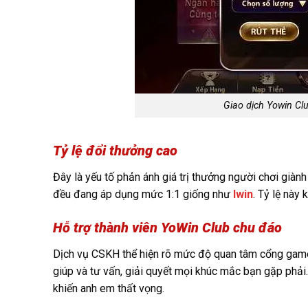
Giao dịch Yowin Cl
Tỷ lệ đổi thưởng cao
Đây là yếu tố phản ánh giá trị thưởng người chơi già
đều đang áp dụng mức 1:1 giống như
Iwin
. Tỷ lệ này
Hỗ trợ thành viên YoWin Club chu đáo
Dịch vụ CSKH thể hiện rõ mức độ quan tâm cổng game 
giúp và tư vấn, giải quyết mọi khúc mắc bạn gặp phải.
khiến anh em thất vọng.