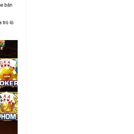
me bắn
 trò lô