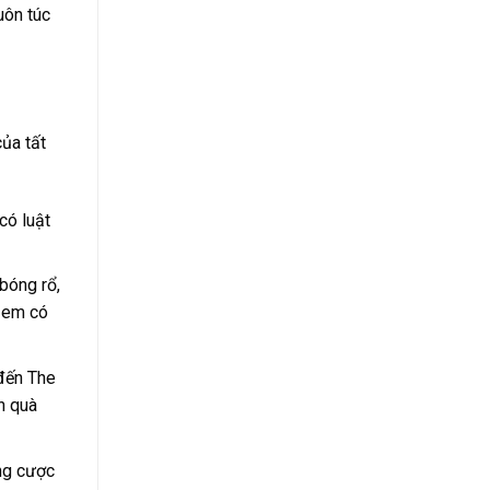
uôn túc
ủa tất
có luật
bóng rổ,
h em có
đến The
h quà
ng cược