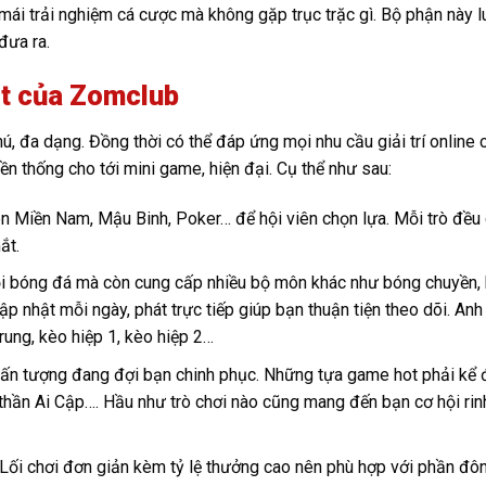
ái trải nghiệm cá cược mà không gặp trục trặc gì. Bộ phận này l
 đưa ra.
ật của Zomclub
 đa dạng. Đồng thời có thể đáp ứng mọi nhu cầu giải trí online c
yền thống cho tới mini game, hiện đại. Cụ thể như sau:
n Miền Nam, Mậu Binh, Poker… để hội viên chọn lựa. Mỗi trò đều 
ắt.
ỗi bóng đá mà còn cung cấp nhiều bộ môn khác như bóng chuyền, 
ập nhật mỗi ngày, phát trực tiếp giúp bạn thuận tiện theo dõi. An
rung, kèo hiệp 1, kèo hiệp 2…
 ấn tượng đang đợi bạn chinh phục. Những tựa game hot phải kể 
thần Ai Cập…. Hầu như trò chơi nào cũng mang đến bạn cơ hội rin
 Lối chơi đơn giản kèm tỷ lệ thưởng cao nên phù hợp với phần đô