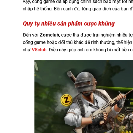
vậy, cổng game đã áp dụng chính sách bảo mật tốt nh
nhập hệ thống. Bên cạnh đó, từng giao dịch của bạn
Quy tụ nhiều sản phẩm cược khủng
Đến với
Zomclub
, cược thủ được trải nghiệm nhiều 
cổng game hoặc đối thủ khác để rinh thưởng, thể hiện tà
như
V8club
. Điều này giúp anh em không bị mất tiền 