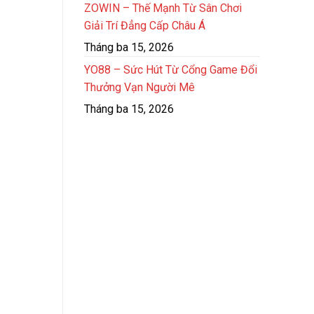
ZOWIN – Thế Mạnh Từ Sân Chơi
Giải Trí Đẳng Cấp Châu Á
Tháng ba 15, 2026
YO88 – Sức Hút Từ Cổng Game Đổi
Thưởng Vạn Người Mê
Tháng ba 15, 2026