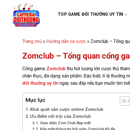
Bỏ
qua
TOP GAME ĐỔI THƯỞNG UY TÍN
nội
dung
Trang chủ
»
Hướng dẫn cá cược
»
Zomclub – Tổng qu
Zomclub – Tổng quan cổng ga
Cổng game
Zomclub
thu hút lượng lớn cược thủ tham
chân thực, đa dạng sản phẩm. Đặc biệt, tỉ lệ thưởng m
đổi thưởng uy tín
ngay sau đây nếu bạn muốn tìm hiể
Mục lục
Khái quát sân cược online Zomclub
Ưu điểm nổi trội của Zomclub
Giao diện Zom Club đẹp mắt
Bảo mật thông tin hội viên Zomclub tối đa