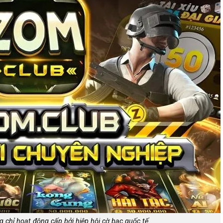
chỉ hoạt động cấp bởi hiệp hội cờ bạc quốc tế