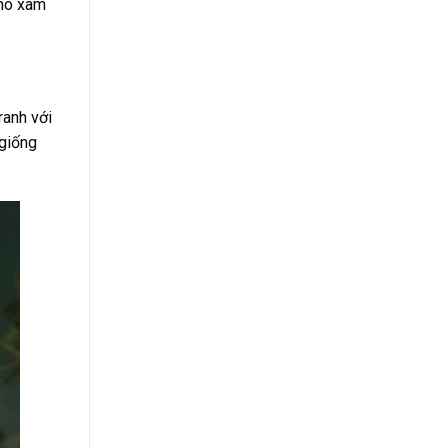
khó xâm
ranh với
 giống