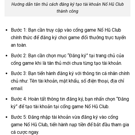
Hướng dẫn tân thủ cách đăng ký tạo tài khoản Nổ Hũ Club
thành công
Bước 1: Bạn cần truy cập vào cổng game Nổ Hũ Club
chính thức để đăng ký chơi game đổi thưởng trực tuyến
an toàn.
Bước 2: Bạn cần chọn mục “Đăng ký” tại trang chủ của
cổng game khi là tân thủ mới chưa từng tạo tài khoản.
Bước 3: Bạn tiến hành đăng ký với thông tin cá nhân chính
chủ như: Tên tài khoản, mật khẩu, số điện thoại, địa chỉ
email.
Bước 4: Hoàn tất thông tin đăng ký, bạn nhấn chọn “Đăng
ký” để tạo tài khoản tại cổng game Nổ Hũ Club.
Bước 5: Đăng nhập tài khoản vừa đăng ký vào cổng
game Nổ Hũ Club, tiến hành nạp tiền để bắt đầu tham gia
cá cược ngay.