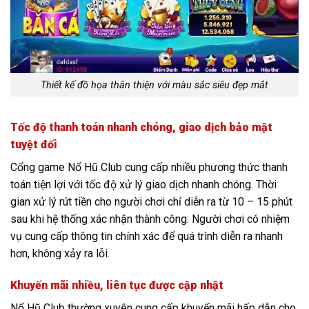
Thiết kế đồ họa thân thiện với màu sắc siêu đẹp mắt
Tốc độ thanh toán nhanh chóng, giao dịch bảo mật
tuyệt đối
Cổng game Nổ Hũ Club cung cấp nhiều phương thức thanh
toán tiện lợi với tốc độ xử lý giao dịch nhanh chóng. Thời
gian xử lý rút tiền cho người chơi chỉ diễn ra từ 10 – 15 phút
sau khi hệ thống xác nhận thành công. Người chơi có nhiệm
vụ cung cấp thông tin chính xác để quá trình diễn ra nhanh
hơn, không xảy ra lỗi.
Khuyến mãi nhiều, liên tục được cập nhật
Nổ Hũ Club thường xuyên cung cấp khuyến mãi hấp dẫn cho