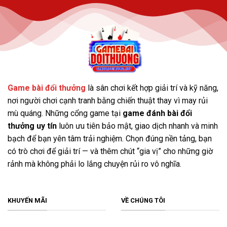
Game bài đổi thưởng
là sân chơi kết hợp giải trí và kỹ năng,
nơi người chơi cạnh tranh bằng chiến thuật thay vì may rủi
mù quáng. Những cổng game tại
game đánh bài đổi
thưởng uy tín
luôn ưu tiên bảo mật, giao dịch nhanh và minh
bạch để bạn yên tâm trải nghiệm. Chọn đúng nền tảng, bạn
có trò chơi để giải trí — và thêm chút “gia vị” cho những giờ
rảnh mà không phải lo lắng chuyện rủi ro vô nghĩa.
KHUYẾN MÃI
VỀ CHÚNG TÔI