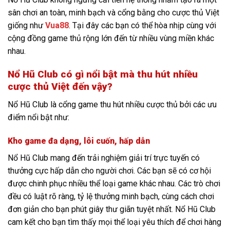
sân chơi an toàn, minh bạch và cổng bằng cho cược thủ Việt
giống như
Vua88
. Tại đây các bạn có thể hòa nhịp cùng với
cộng đồng game thủ rộng lớn đến từ nhiều vùng miền khác
nhau.
Nổ Hũ Club có gì nổi bật mà thu hút nhiều
cược thủ Việt đến vậy?
Nổ Hũ Club là cổng game thu hút nhiều cược thủ bởi các ưu
điểm nổi bật như:
Kho game đa dạng, lôi cuốn, hấp dẫn
Nổ Hũ Club mang đến trải nghiệm giải trí trực tuyến có
thưởng cực hấp dẫn cho người chơi. Các bạn sẽ có cơ hội
được chinh phục nhiều thể loại game khác nhau. Các trò chơi
đều có luật rõ ràng, tỷ lệ thưởng minh bạch, cùng cách chơi
đơn giản cho bạn phút giây thư giãn tuyệt nhất. Nổ Hũ Club
cam kết cho bạn tìm thấy mọi thể loại yêu thích để chơi hàng