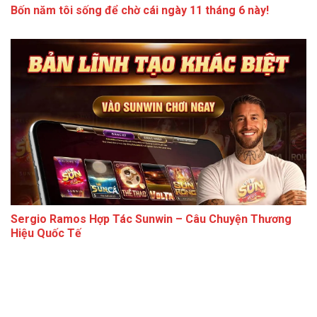
Bốn năm tôi sống để chờ cái ngày 11 tháng 6 này!
Sergio Ramos Hợp Tác Sunwin – Câu Chuyện Thương
Hiệu Quốc Tế